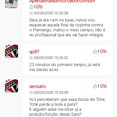
Apenasmaisumtorcedorcomum
1
0
06/09/2020 15:25:56
Sara ja era ruim na base, nunca vou
esquecer aquela final da copinha contra
o Flamengo, matou o meio campo, não é
no profissional que ele vai fazer milagre.
sp87
1
0
06/09/2020 15:25:22
23 minutos do primeiro tempo, já está
me dando sono.
sensato
1
0
06/09/2020 15:24:09
Vcs perceberam que essa boxta de Tche
Tchê perde a bola e para?
E alguém sabe me dizer ql a
posição/função desse Sara?