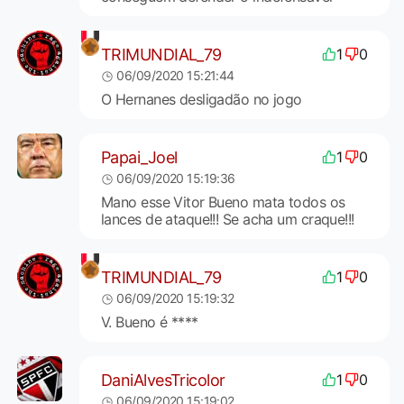
TRIMUNDIAL_79
1
0
06/09/2020 15:21:44
O Hernanes desligadão no jogo
Papai_Joel
1
0
06/09/2020 15:19:36
Mano esse Vitor Bueno mata todos os
lances de ataque!!! Se acha um craque!!!
TRIMUNDIAL_79
1
0
06/09/2020 15:19:32
V. Bueno é ****
DaniAlvesTricolor
1
0
06/09/2020 15:19:02