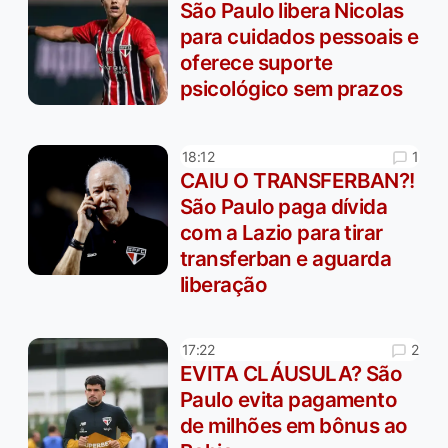
São Paulo libera Nicolas
para cuidados pessoais e
oferece suporte
psicológico sem prazos
1
18:12
CAIU O TRANSFERBAN?!
São Paulo paga dívida
com a Lazio para tirar
transferban e aguarda
liberação
2
17:22
EVITA CLÁUSULA? São
Paulo evita pagamento
de milhões em bônus ao