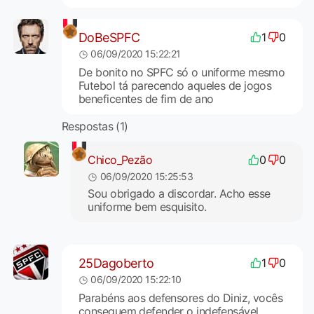
DoBeSPFC
1
0
06/09/2020 15:22:21
De bonito no SPFC só o uniforme mesmo
Futebol tá parecendo aqueles de jogos
beneficentes de fim de ano
Respostas (1)
Chico_Pezão
0
0
06/09/2020 15:25:53
Sou obrigado a discordar. Acho esse
uniforme bem esquisito.
25Dagoberto
1
0
06/09/2020 15:22:10
Parabéns aos defensores do Diniz, vocês
conseguem defender o indefensável