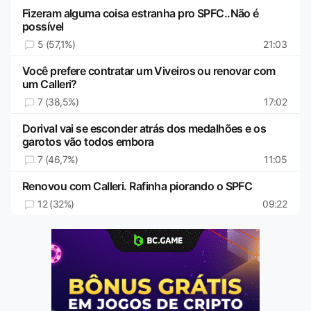
Fizeram alguma coisa estranha pro SPFC..Não é
possível
5 (57,1%)
21:03
Você prefere contratar um Viveiros ou renovar com
um Calleri?
7 (38,5%)
17:02
Dorival vai se esconder atrás dos medalhões e os
garotos vão todos embora
7 (46,7%)
11:05
Renovou com Calleri. Rafinha piorando o SPFC
12 (32%)
09:22