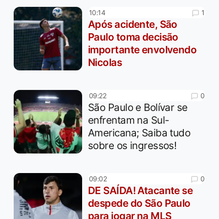
1
10:14
Após acidente, São
Paulo toma decisão
importante envolvendo
Nicolas
0
09:22
São Paulo e Bolívar se
enfrentam na Sul-
Americana; Saiba tudo
sobre os ingressos!
0
09:02
DE SAÍDA! Atacante se
despede do São Paulo
para jogar na MLS