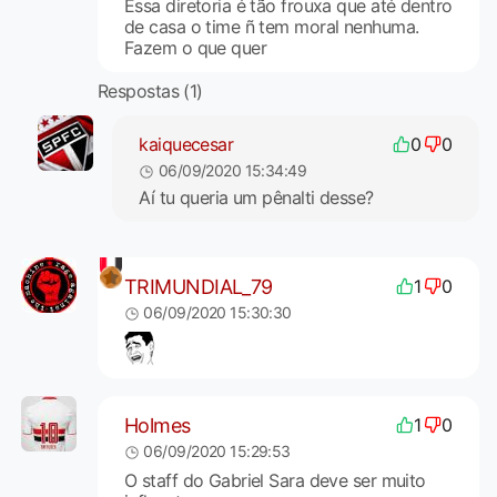
Essa diretoria é tão frouxa que até dentro
de casa o time ñ tem moral nenhuma.
Fazem o que quer
Respostas (1)
kaiquecesar
0
0
06/09/2020 15:34:49
Aí tu queria um pênalti desse?
TRIMUNDIAL_79
1
0
06/09/2020 15:30:30
Holmes
1
0
06/09/2020 15:29:53
O staff do Gabriel Sara deve ser muito