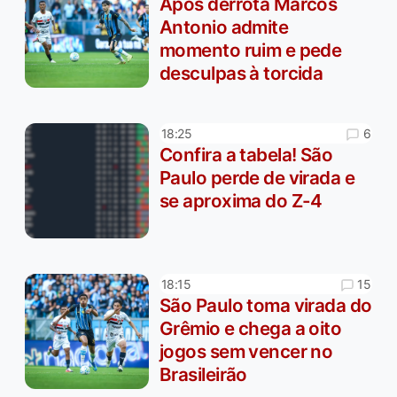
Após derrota Marcos
Antonio admite
momento ruim e pede
desculpas à torcida
6
18:25
Confira a tabela! São
Paulo perde de virada e
se aproxima do Z-4
15
18:15
São Paulo toma virada do
Grêmio e chega a oito
jogos sem vencer no
Brasileirão