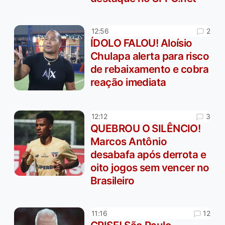
2
12:56
ÍDOLO FALOU! Aloísio
Chulapa alerta para risco
de rebaixamento e cobra
reação imediata
3
12:12
QUEBROU O SILÊNCIO!
Marcos Antônio
desabafa após derrota e
oito jogos sem vencer no
Brasileiro
12
11:16