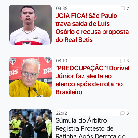
2
08:39
JOIA FICA! São Paulo
trava saída de Luís
Osório e recusa proposta
do Real Betis
3
08:10
"PREOCUPAÇÃO"! Dorival
Júnior faz alerta ao
elenco após derrota no
Brasileiro
3
22:02
Súmula do Árbitro
Registra Protesto de
Rafinha Após Derrota do