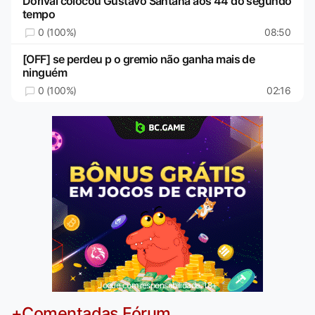
Dorival colocou Gustavo Santana aos 44 do segundo
tempo
0 (100%)
08:50
[OFF] se perdeu p o gremio não ganha mais de
ninguém
0 (100%)
02:16
Jogue com responsabilidade. 18+
+Comentadas Fórum