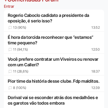
Entrar
Rogerio Caboclo cadidato a presidente da
oposição, é serio isso?
13 (90%)
13:52
É hora da torcida reconhecer que “estamos”
time pequeno?
11 (94,1%)
12:50
Você prefere contratar um Viveiros ou renovar
com um Calleri?
11 (28,6%)
18:37
Pior time da história desse clube. Fdp malditos.
8 (100%)
12:39
Dorival vai se esconder atrás dos medalhões e
os garotos vão todos embora