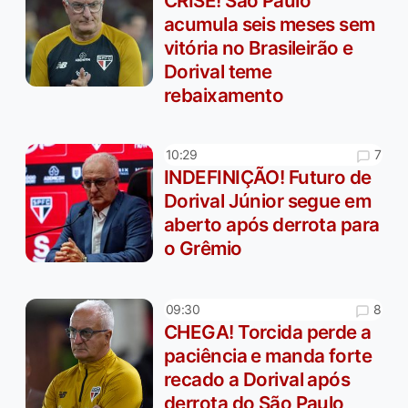
CRISE! São Paulo
acumula seis meses sem
vitória no Brasileirão e
Dorival teme
rebaixamento
7
10:29
INDEFINIÇÃO! Futuro de
Dorival Júnior segue em
aberto após derrota para
o Grêmio
8
09:30
CHEGA! Torcida perde a
paciência e manda forte
recado a Dorival após
derrota do São Paulo