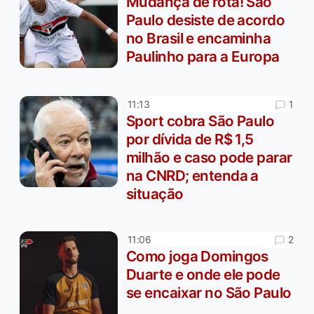
Mudança de rota! São
Paulo desiste de acordo
no Brasil e encaminha
Paulinho para a Europa
1
11:13
Sport cobra São Paulo
por dívida de R$ 1,5
milhão e caso pode parar
na CNRD; entenda a
situação
2
11:06
Como joga Domingos
Duarte e onde ele pode
se encaixar no São Paulo