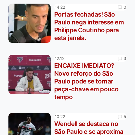
0
14:22
Portas fechadas! São
Paulo nega interesse em
Philippe Coutinho para
esta janela.
3
12:12
ENCAIXE IMEDIATO?
Novo reforço do São
Paulo pode se tornar
peça-chave em pouco
tempo
5
10:22
Wendell se destaca no
São Paulo e se aproxima