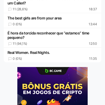
um Calleri?
11 (28,6%)
18:37
The best girls are from your area
0 (0%)
13:44
É hora da torcida reconhecer que “estamos” time
pequeno?
11 (94,1%)
12:50
Real Women. Real Nights.
0 (0%)
11:35