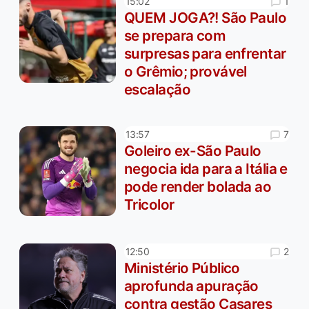
1
15:02
QUEM JOGA?! São Paulo
se prepara com
surpresas para enfrentar
o Grêmio; provável
escalação
7
13:57
Goleiro ex-São Paulo
negocia ida para a Itália e
pode render bolada ao
Tricolor
2
12:50
Ministério Público
aprofunda apuração
contra gestão Casares