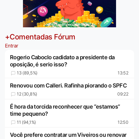
Jogue com responsabilidade. 18+
+Comentadas Fórum
Entrar
Rogerio Caboclo cadidato a presidente da
oposição, é serio isso?
13 (89,5%)
13:52
Renovou com Calleri. Rafinha piorando o SPFC
12 (30,8%)
09:22
É hora da torcida reconhecer que “estamos”
time pequeno?
11 (94,1%)
12:50
Você prefere contratar um Viveiros ou renovar