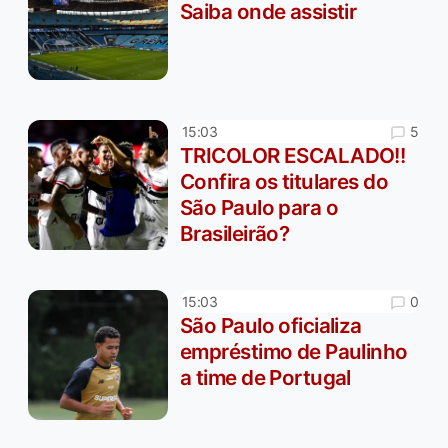
Saiba onde assistir
5
15:03
TRICOLOR ESCALADO!!
Confira os titulares do
São Paulo para o
Brasileirão?
0
15:03
São Paulo oficializa
empréstimo de Paulinho
a time de Portugal