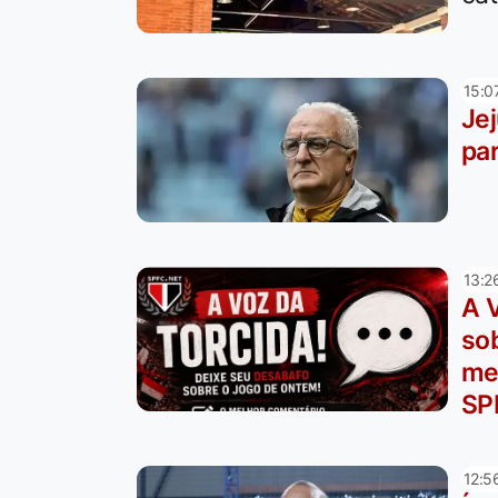
15:0
Jej
par
13:2
A 
sob
me
SP
12:5