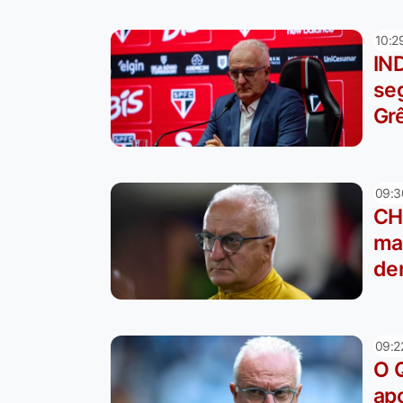
10:2
IND
se
Gr
09:3
CH
ma
de
09:2
O 
ap