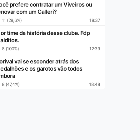
ocê prefere contratar um Viveiros ou
enovar com um Calleri?
11 (28,6%)
18:37
ior time da história desse clube. Fdp
alditos.
8 (100%)
12:39
orival vai se esconder atrás dos
edalhões e os garotos vão todos
mbora
8 (47,4%)
18:48