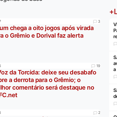
+L
3
7
V
um chega a oito jogos após virada
P
a o Grêmio e Dorival faz alerta
r
S
a
19
6
a
Voz da Torcida: deixe seu desabafo
re a derrota para o Grêmio; o
lhor comentário será destaque no
S
FC.net
d
2
6