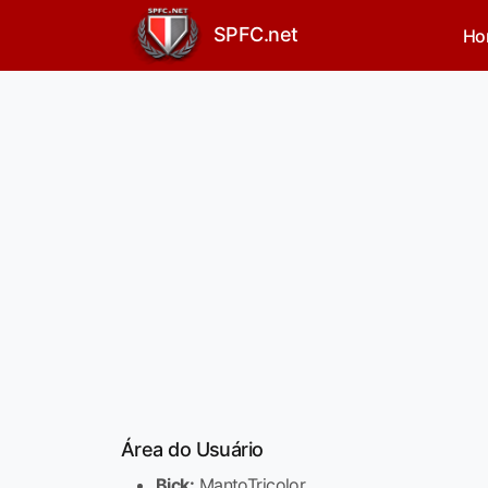
SPFC.net
Ho
Área do Usuário
Bick:
MantoTricolor