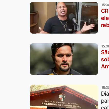
15:0
CR
ele
re
15:0
São
sob
Am
15:0
Dia
pai
cat