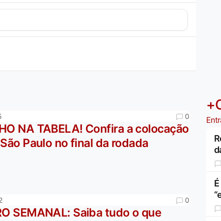
+
0
5
Entr
HO NA TABELA! Confira a colocação
R
São Paulo no final da rodada
d
É
“
0
2
RO SEMANAL: Saiba tudo o que