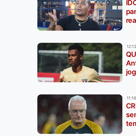
ÍD
pa
re
12:1
QU
Ant
jog
11:1
CR
sem
te