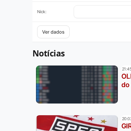
Nick:
Notícias
21:4
OL
do 
20:0
GI