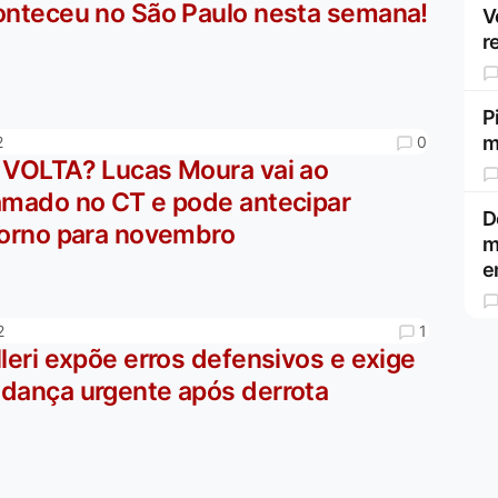
onteceu no São Paulo nesta semana!
V
r
P
m
0
2
 VOLTA? Lucas Moura vai ao
amado no CT e pode antecipar
D
torno para novembro
m
e
1
2
leri expõe erros defensivos e exige
dança urgente após derrota