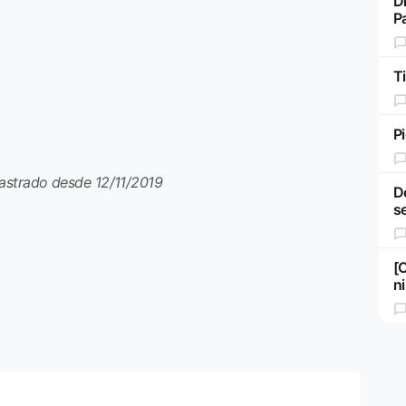
Di
P
Ti
Pi
astrado desde 12/11/2019
D
s
[
n