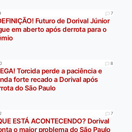
7
9
EFINIÇÃO! Futuro de Dorival Júnior
gue em aberto após derrota para o
êmio
8
0
EGA! Torcida perde a paciência e
nda forte recado a Dorival após
rrota do São Paulo
7
2
QUE ESTÁ ACONTECENDO? Dorival
onta o maior problema do São Paulo