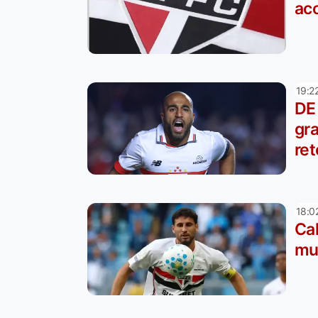
ac
19:2
DE
gr
re
18:0
Cal
mu