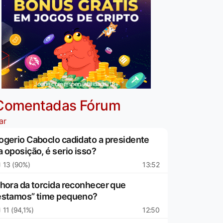
Jogue com responsabilidade. 18+
Comentadas Fórum
ar
ogerio Caboclo cadidato a presidente
a oposição, é serio isso?
13 (90%)
13:52
 hora da torcida reconhecer que
estamos” time pequeno?
11 (94,1%)
12:50