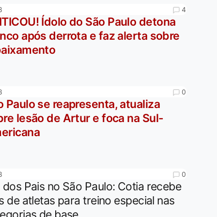
4
8
ITICOU! Ídolo do São Paulo detona
nco após derrota e faz alerta sobre
baixamento
0
8
 Paulo se reapresenta, atualiza
re lesão de Artur e foca na Sul-
ericana
0
8
 dos Pais no São Paulo: Cotia recebe
s de atletas para treino especial nas
egorias de base