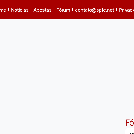
me
Noticias
Apostas
Fórum
contato@spfc.net
Privac
F