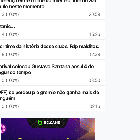
ferença entre o time do Inter e o time do Sao
aulo neste momento
3 (100%)
20:59
tanic...
4 (100%)
15:26
or time da história desse clube. Fdp malditos.
8 (100%)
12:39
orival colocou Gustavo Santana aos 44 do
egundo tempo
0 (100%)
08:50
OFF] se perdeu p o gremio não ganha mais de
inguém
0 (100%)
02:16