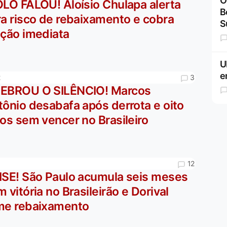
O
OLO FALOU! Aloísio Chulapa alerta
B
ra risco de rebaixamento e cobra
S
ação imediata
U
e
3
2
EBROU O SILÊNCIO! Marcos
ônio desabafa após derrota e oito
os sem vencer no Brasileiro
12
6
ISE! São Paulo acumula seis meses
 vitória no Brasileirão e Dorival
me rebaixamento