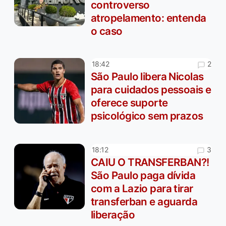
controverso
atropelamento: entenda
o caso
2
18:42
São Paulo libera Nicolas
para cuidados pessoais e
oferece suporte
psicológico sem prazos
3
18:12
CAIU O TRANSFERBAN?!
São Paulo paga dívida
com a Lazio para tirar
transferban e aguarda
liberação