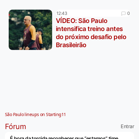
0
12:43
VÍDEO: São Paulo
intensifica treino antes
do próximo desafio pelo
Brasileirão
São Paulo lineups on Starting11
Fórum
Entrar
É hora da torcida reconhecer que “estamos” time