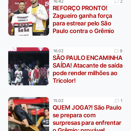
2
16:42
REFORÇO PRONTO!
Zagueiro ganha força
para estrear pelo São
Paulo contra o Grêmio
9
16:02
SÃO PAULO ENCAMINHA
SAÍDA! Atacante de saída
pode render milhões ao
Tricolor!
1
15:02
QUEM JOGA?! São Paulo
se prepara com
surpresas para enfrentar
o Grêmio; provável