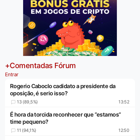
Jogue com responsabilidade. 18+
+Comentadas Fórum
Entrar
Rogerio Caboclo cadidato a presidente da
oposição, é serio isso?
13 (89,5%)
13:52
É hora da torcida reconhecer que “estamos”
time pequeno?
11 (94,1%)
12:50