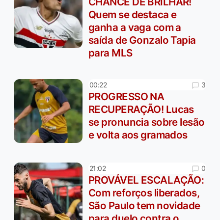
CHANCE DE BRILHAR!
Quem se destaca e
ganha a vaga com a
saída de Gonzalo Tapia
para MLS
3
00:22
PROGRESSO NA
RECUPERAÇÃO! Lucas
se pronuncia sobre lesão
e volta aos gramados
0
21:02
PROVÁVEL ESCALAÇÃO:
Com reforços liberados,
São Paulo tem novidade
para duelo contra o