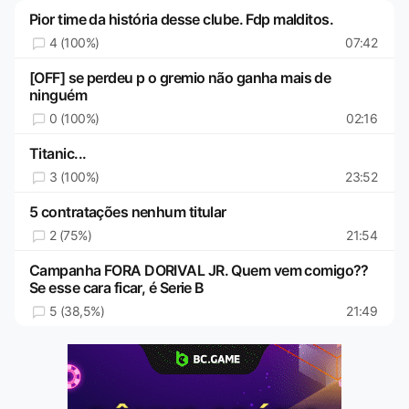
Pior time da história desse clube. Fdp malditos.
4 (100%)
07:42
[OFF] se perdeu p o gremio não ganha mais de
ninguém
0 (100%)
02:16
Titanic...
3 (100%)
23:52
5 contratações nenhum titular
2 (75%)
21:54
Campanha FORA DORIVAL JR. Quem vem comigo??
Se esse cara ficar, é Serie B
5 (38,5%)
21:49