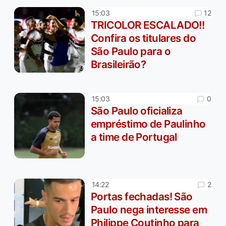
12
15:03
TRICOLOR ESCALADO!!
Confira os titulares do
São Paulo para o
Brasileirão?
0
15:03
São Paulo oficializa
empréstimo de Paulinho
a time de Portugal
2
14:22
Portas fechadas! São
Paulo nega interesse em
Philippe Coutinho para