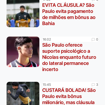
EVITA CLÁUSULA? São
Paulo evita pagamento
de milhões em bônus ao
Bahia
0
16:02
São Paulo oferece
suporte psicológico a
Nicolas enquanto futuro
do lateral permanece
incerto
3
15:45
CUSTARÁ BOLADA! São
Paulo evita bônus
milionário, mas cláusula