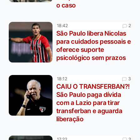
o caso
2
18:42
São Paulo libera Nicolas
para cuidados pessoais e
oferece suporte
psicológico sem prazos
3
18:12
CAIU O TRANSFERBAN?!
São Paulo paga dívida
com a Lazio para tirar
transferban e aguarda
liberação
2
17:22