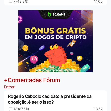
7 (43,8%)
11:05
Jogue com responsabilidade. 18+
+Comentadas Fórum
Entrar
Rogerio Caboclo cadidato a presidente da
oposição, é serio isso?
13 (87,5%)
13:52