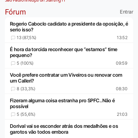
Fórum
Entrar
Rogerio Caboclo cadidato a presidente da oposição, é
serio isso?
13 (87,5%)
13:52
É hora da torcida reconhecer que “estamos” time
pequeno?
5 (100%)
09:59
Você prefere contratar um Viveiros ou renovar com
um Calleri?
8 (33,3%)
08:30
Fizeram alguma coisa estranha pro SPFC..Não é
possível
5 (55,6%)
21:03
Dorival vai se esconder atrás dos medalhões e os
garotos vão todos embora