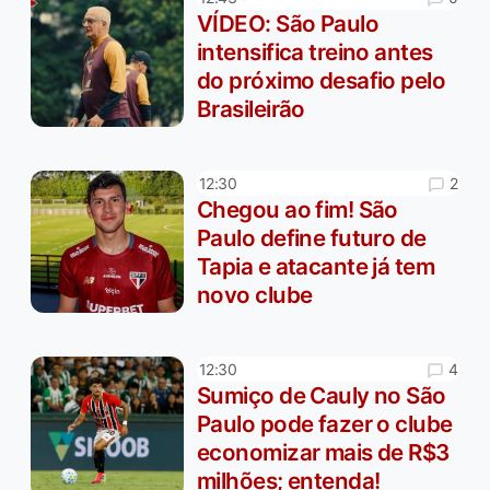
VÍDEO: São Paulo
intensifica treino antes
do próximo desafio pelo
Brasileirão
2
12:30
Chegou ao fim! São
Paulo define futuro de
Tapia e atacante já tem
novo clube
4
12:30
Sumiço de Cauly no São
Paulo pode fazer o clube
economizar mais de R$3
milhões; entenda!