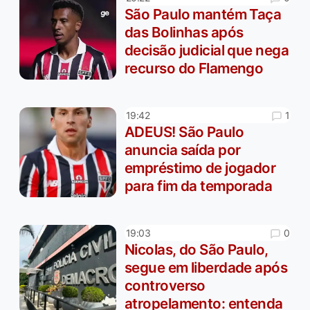
São Paulo mantém Taça
das Bolinhas após
decisão judicial que nega
recurso do Flamengo
1
19:42
ADEUS! São Paulo
anuncia saída por
empréstimo de jogador
para fim da temporada
0
19:03
Nicolas, do São Paulo,
segue em liberdade após
controverso
atropelamento: entenda