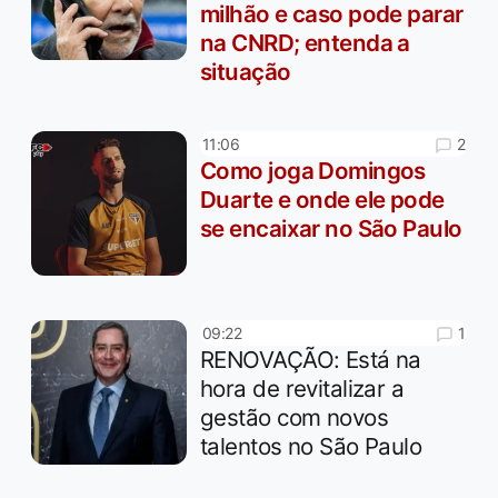
milhão e caso pode parar
na CNRD; entenda a
situação
2
11:06
Como joga Domingos
Duarte e onde ele pode
se encaixar no São Paulo
1
09:22
RENOVAÇÃO: Está na
hora de revitalizar a
gestão com novos
talentos no São Paulo