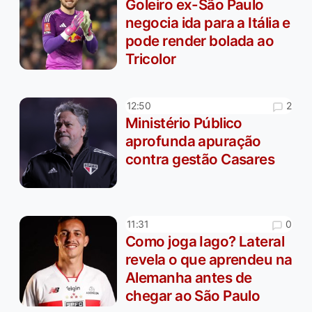
Goleiro ex-São Paulo
negocia ida para a Itália e
pode render bolada ao
Tricolor
2
12:50
Ministério Público
aprofunda apuração
contra gestão Casares
0
11:31
Como joga Iago? Lateral
revela o que aprendeu na
Alemanha antes de
chegar ao São Paulo