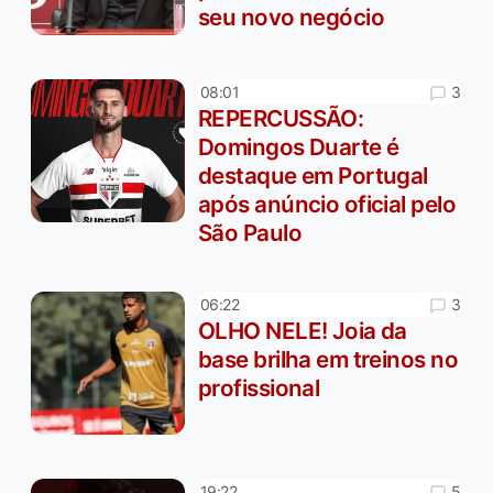
seu novo negócio
3
08:01
REPERCUSSÃO:
Domingos Duarte é
destaque em Portugal
após anúncio oficial pelo
São Paulo
3
06:22
OLHO NELE! Joia da
base brilha em treinos no
profissional
5
19:22