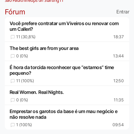
São Paulo lineups on Starting11
Fórum
Entrar
Você prefere contratar um Viveiros ou renovar com
um Calleri?
11 (30,8%)
18:37
The best girls are from your area
0 (0%)
13:44
É hora da torcida reconhecer que “estamos” time
pequeno?
11 (100%)
12:50
Real Women. Real Nights.
0 (0%)
11:35
Emprestar os garotos da base é um mau negócio e
não resolve nada
1 (100%)
09:54