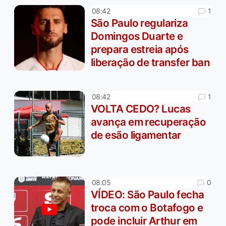
1
08:42
São Paulo regulariza
Domingos Duarte e
prepara estreia após
liberação de transfer ban
1
08:42
VOLTA CEDO? Lucas
avança em recuperação
de esão ligamentar
0
08:05
VÍDEO: São Paulo fecha
troca com o Botafogo e
pode incluir Arthur em