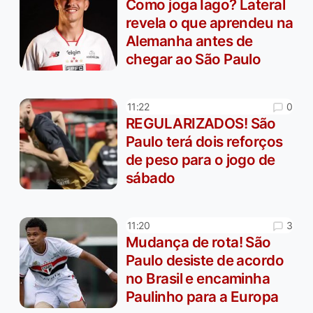
Como joga Iago? Lateral
revela o que aprendeu na
Alemanha antes de
chegar ao São Paulo
0
11:22
REGULARIZADOS! São
Paulo terá dois reforços
de peso para o jogo de
sábado
3
11:20
Mudança de rota! São
Paulo desiste de acordo
no Brasil e encaminha
Paulinho para a Europa