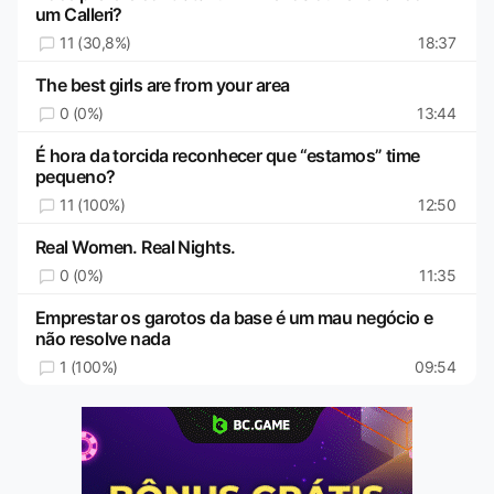
um Calleri?
11 (30,8%)
18:37
The best girls are from your area
0 (0%)
13:44
É hora da torcida reconhecer que “estamos” time
pequeno?
11 (100%)
12:50
Real Women. Real Nights.
0 (0%)
11:35
Emprestar os garotos da base é um mau negócio e
não resolve nada
1 (100%)
09:54