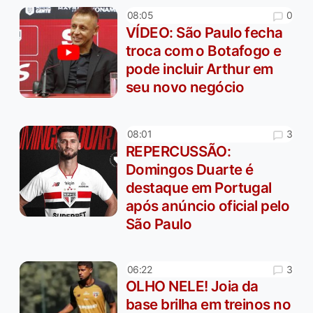
0
08:05
VÍDEO: São Paulo fecha
troca com o Botafogo e
pode incluir Arthur em
seu novo negócio
3
08:01
REPERCUSSÃO:
Domingos Duarte é
destaque em Portugal
após anúncio oficial pelo
São Paulo
3
06:22
OLHO NELE! Joia da
base brilha em treinos no