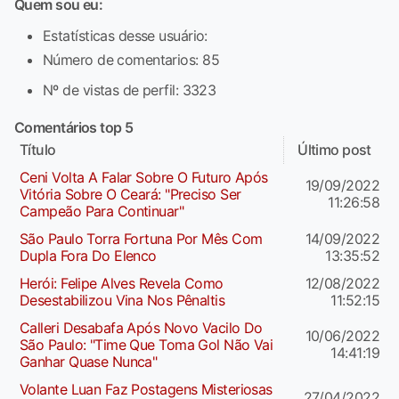
Quem sou eu:
Estatísticas desse usuário:
Número de comentarios: 85
Nº de vistas de perfil: 3323
Comentários top 5
Título
Último post
Ceni Volta A Falar Sobre O Futuro Após
19/09/2022
Vitória Sobre O Ceará: "Preciso Ser
11:26:58
Campeão Para Continuar"
São Paulo Torra Fortuna Por Mês Com
14/09/2022
Dupla Fora Do Elenco
13:35:52
Herói: Felipe Alves Revela Como
12/08/2022
Desestabilizou Vina Nos Pênaltis
11:52:15
Calleri Desabafa Após Novo Vacilo Do
10/06/2022
São Paulo: "Time Que Toma Gol Não Vai
14:41:19
Ganhar Quase Nunca"
Volante Luan Faz Postagens Misteriosas
27/04/2022