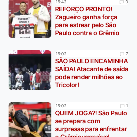
0
16:42
REFORÇO PRONTO!
Zagueiro ganha força
para estrear pelo São
Paulo contra o Grêmio
7
16:02
SÃO PAULO ENCAMINHA
SAÍDA! Atacante de saída
pode render milhões ao
Tricolor!
1
15:02
QUEM JOGA?! São Paulo
se prepara com
surpresas para enfrentar
o Grêmio; provável