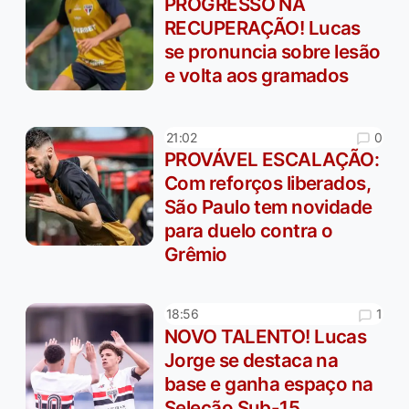
PROGRESSO NA
RECUPERAÇÃO! Lucas
se pronuncia sobre lesão
e volta aos gramados
0
21:02
PROVÁVEL ESCALAÇÃO:
Com reforços liberados,
São Paulo tem novidade
para duelo contra o
Grêmio
1
18:56
NOVO TALENTO! Lucas
Jorge se destaca na
base e ganha espaço na
Seleção Sub-15