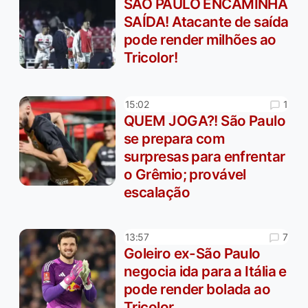
SÃO PAULO ENCAMINHA
SAÍDA! Atacante de saída
pode render milhões ao
Tricolor!
1
15:02
QUEM JOGA?! São Paulo
se prepara com
surpresas para enfrentar
o Grêmio; provável
escalação
7
13:57
Goleiro ex-São Paulo
negocia ida para a Itália e
pode render bolada ao
Tricolor