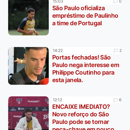
0
15:03
São Paulo oficializa
empréstimo de Paulinho
a time de Portugal
2
14:22
Portas fechadas! São
Paulo nega interesse em
Philippe Coutinho para
esta janela.
6
12:12
ENCAIXE IMEDIATO?
Novo reforço do São
Paulo pode se tornar
peça-chave em pouco