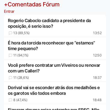
+Comentadas Fórum
Entrar
Rogerio Caboclo cadidato a presidente da
oposição, é serio isso?
13 (89,5%)
13:52
É hora da torcida reconhecer que “estamos”
time pequeno?
11 (94,1%)
12:50
Você prefere contratar um Viveiros ou renovar
com um Calleri?
11 (28,6%)
18:37
Dorival vai se esconder atrás dos medalhões e
os garotos vão todos embora
8 (47,4%)
18:48
Fizeram alguma coisa estranha pro SPFC..Não