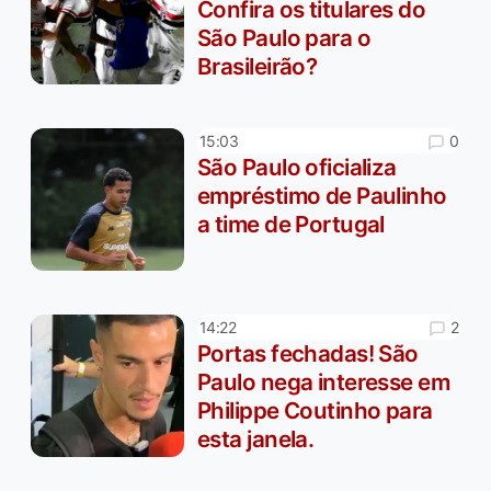
Confira os titulares do
São Paulo para o
Brasileirão?
0
15:03
São Paulo oficializa
empréstimo de Paulinho
a time de Portugal
2
14:22
Portas fechadas! São
Paulo nega interesse em
Philippe Coutinho para
esta janela.