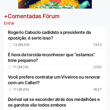
Jogue com responsabilidade. 18+
+Comentadas Fórum
Entrar
Rogerio Caboclo cadidato a presidente da
oposição, é serio isso?
13 (89,5%)
13:52
É hora da torcida reconhecer que “estamos”
time pequeno?
11 (94,1%)
12:50
Você prefere contratar um Viveiros ou renovar
com um Calleri?
11 (28,6%)
18:37
Dorival vai se esconder atrás dos medalhões e
os garotos vão todos embora