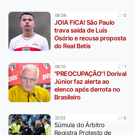
0
08:39
JOIA FICA! São Paulo
trava saída de Luís
Osório e recusa proposta
do Real Betis
1
08:10
"PREOCUPAÇÃO"! Dorival
Júnior faz alerta ao
elenco após derrota no
Brasileiro
0
22:02
Súmula do Árbitro
Registra Protesto de