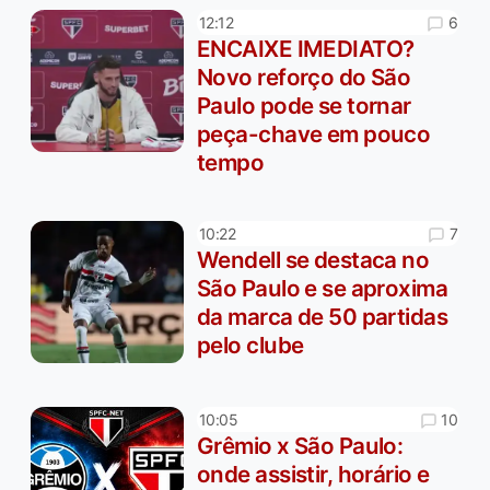
6
12:12
ENCAIXE IMEDIATO?
Novo reforço do São
Paulo pode se tornar
peça-chave em pouco
tempo
7
10:22
Wendell se destaca no
São Paulo e se aproxima
da marca de 50 partidas
pelo clube
10
10:05
Grêmio x São Paulo:
onde assistir, horário e