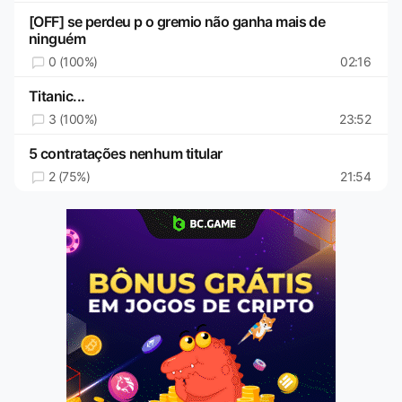
[OFF] se perdeu p o gremio não ganha mais de
ninguém
0 (100%)
02:16
Titanic...
3 (100%)
23:52
5 contratações nenhum titular
2 (75%)
21:54