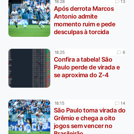
13
18:28
Após derrota Marcos
Antonio admite
momento ruim e pede
desculpas à torcida
6
18:25
Confira a tabela! São
Paulo perde de virada e
se aproxima do Z-4
14
18:15
São Paulo toma virada do
Grêmio e chega a oito
jogos sem vencer no
Brasileirão