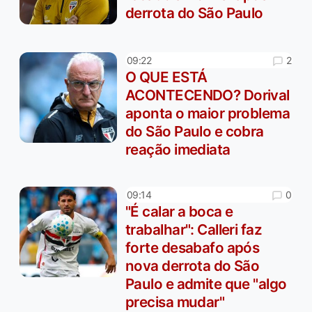
derrota do São Paulo
2
09:22
O QUE ESTÁ
ACONTECENDO? Dorival
aponta o maior problema
do São Paulo e cobra
reação imediata
0
09:14
"É calar a boca e
trabalhar": Calleri faz
forte desabafo após
nova derrota do São
Paulo e admite que "algo
precisa mudar"