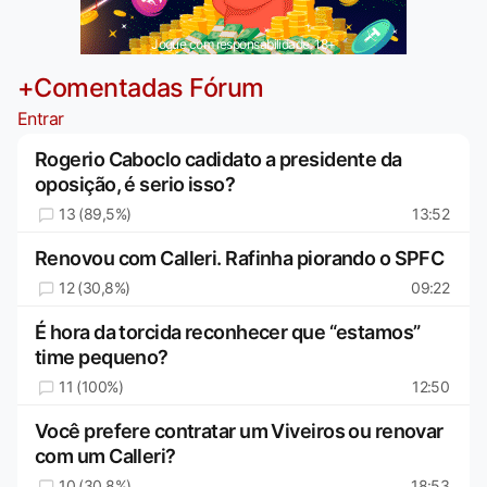
Jogue com responsabilidade. 18+
+Comentadas Fórum
Entrar
Rogerio Caboclo cadidato a presidente da
oposição, é serio isso?
13 (89,5%)
13:52
Renovou com Calleri. Rafinha piorando o SPFC
12 (30,8%)
09:22
É hora da torcida reconhecer que “estamos”
time pequeno?
11 (100%)
12:50
Você prefere contratar um Viveiros ou renovar
com um Calleri?
10 (30,8%)
18:53