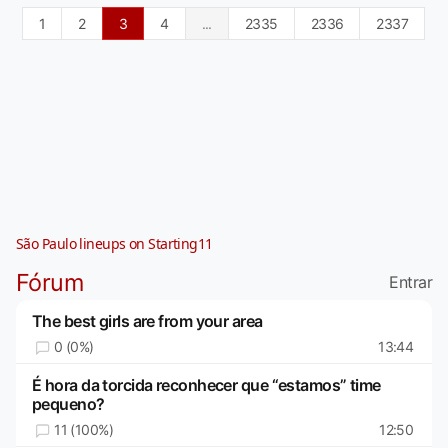
1
2
3
4
...
2335
2336
2337
São Paulo lineups on Starting11
Fórum
Entrar
The best girls are from your area
0 (0%)
13:44
É hora da torcida reconhecer que “estamos” time
pequeno?
11 (100%)
12:50