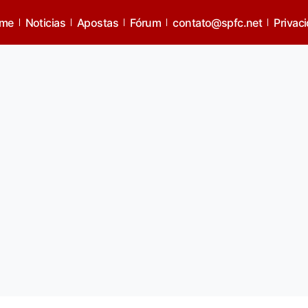
me
Noticias
Apostas
Fórum
contato@spfc.net
Privac