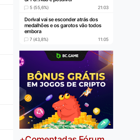
5 (55,6%)
21:03
Dorival vai se esconder atrás dos
medalhões e os garotos vão todos
embora
7 (43,8%)
11:05
Jogue com responsabilidade. 18+
+Comentadas Fórum