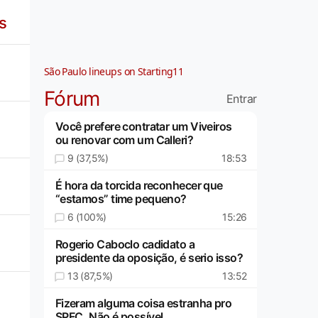
s
São Paulo lineups on Starting11
Fórum
Entrar
Você prefere contratar um Viveiros
ou renovar com um Calleri?
9 (37,5%)
18:53
É hora da torcida reconhecer que
“estamos” time pequeno?
6 (100%)
15:26
Rogerio Caboclo cadidato a
presidente da oposição, é serio isso?
13 (87,5%)
13:52
Fizeram alguma coisa estranha pro
SPFC..Não é possível