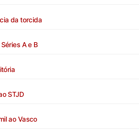
cia da torcida
 Séries A e B
tória
 ao STJD
mil ao Vasco