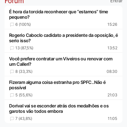
Fórum
Entrar
É hora da torcida reconhecer que “estamos” time
pequeno?
6 (100%)
15:26
Rogerio Caboclo cadidato a presidente da oposição, é
serio isso?
13 (87,5%)
13:52
Você prefere contratar um Viveiros ou renovar com
um Calleri?
8 (33,3%)
08:30
Fizeram alguma coisa estranha pro SPFC..Não é
possível
5 (55,6%)
21:03
Dorival vai se esconder atrás dos medalhões e os
garotos vão todos embora
7 (43,8%)
11:05