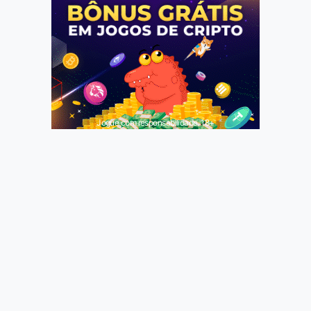
Jogue com responsabilidade. 18+