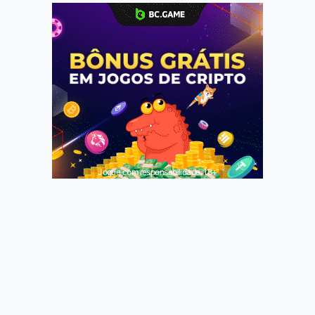
Jogue com responsabilidade. 18+