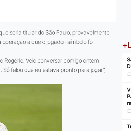
que seria titular do São Paulo, provavelmente
a operação a que o jogador-símbolo foi
+L
S
io Rogério. Veio conversar comigo ontem
D
r. Só falou que eu estava pronto para jogar",
V
P
r
T