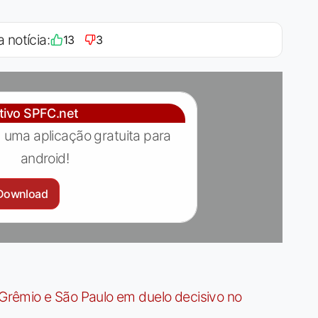
a notícia:
13
3
ativo SPFC.net
 uma aplicação gratuita para
android!
Download
rêmio e São Paulo em duelo decisivo no