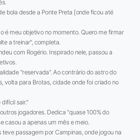
és.
de bola desde a Ponte Preta [onde ficou até
 não é meu objetivo no momento. Quero me firmar
e a treinar", completa.
ndeu com Rogério. Inspirado nele, passou a
etivos.
alidade "reservada". Ao contrário do astro do
s, volta para Brotas, cidade onde foi criado no
fícil sair."
 outros jogadores. Dedica "quase 100% do
se casou a apenas um mês e meio.
nis teve passagem por Campinas, onde jogou na