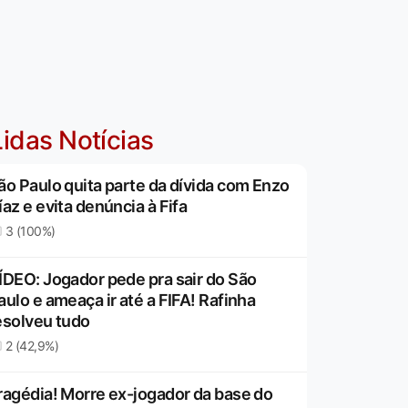
idas Notícias
ão Paulo quita parte da dívida com Enzo
íaz e evita denúncia à Fifa
3 (100%)
ÍDEO: Jogador pede pra sair do São
aulo e ameaça ir até a FIFA! Rafinha
esolveu tudo
2 (42,9%)
ragédia! Morre ex-jogador da base do