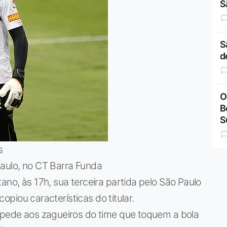
S
S
d
O
B
S
s
Paulo, no CT Barra Funda
ano, às 17h, sua terceira partida pelo São Paulo
 copiou características do titular.
, pede aos zagueiros do time que toquem a bola