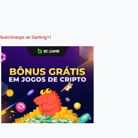
Paulo lineups on Starting11
Jogue com responsabilidade. 18+