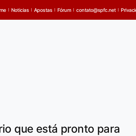
me
Noticias
Apostas
Fórum
contato@spfc.net
Privac
io que está pronto para