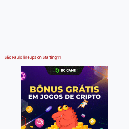
São Paulo lineups on Starting11