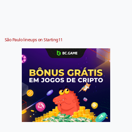
São Paulo lineups on Starting11
Jogue com responsabilidade. 18+