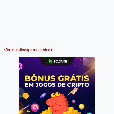
São Paulo lineups on Starting11