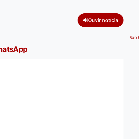
🔊
Ouvir notícia
São 
WhatsApp