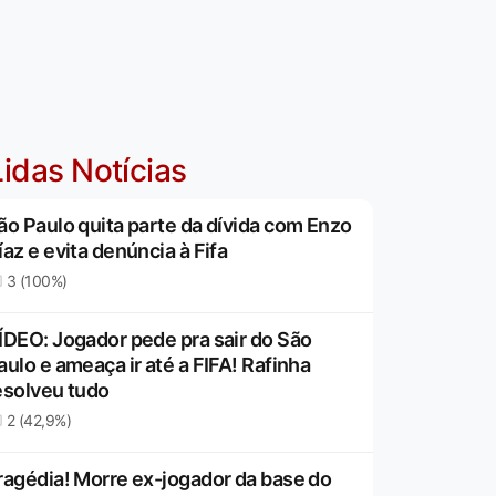
idas Notícias
ão Paulo quita parte da dívida com Enzo
íaz e evita denúncia à Fifa
3 (100%)
ÍDEO: Jogador pede pra sair do São
aulo e ameaça ir até a FIFA! Rafinha
esolveu tudo
2 (42,9%)
ragédia! Morre ex-jogador da base do