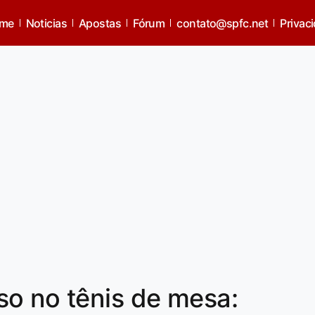
me
Noticias
Apostas
Fórum
contato@spfc.net
Privac
so no tênis de mesa: