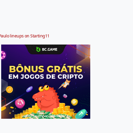
Paulo lineups on Starting11
Jogue com responsabilidade. 18+