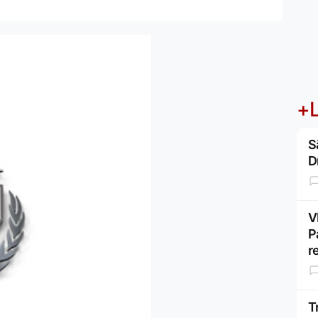
+L
S
D
V
P
r
T