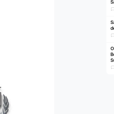
S
S
d
O
B
S