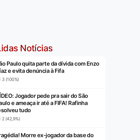
idas Notícias
ão Paulo quita parte da dívida com Enzo
íaz e evita denúncia à Fifa
3 (100%)
ÍDEO: Jogador pede pra sair do São
aulo e ameaça ir até a FIFA! Rafinha
esolveu tudo
2 (42,9%)
ragédia! Morre ex-jogador da base do