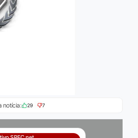
 notícia:
29
7
ativo SPFC.net