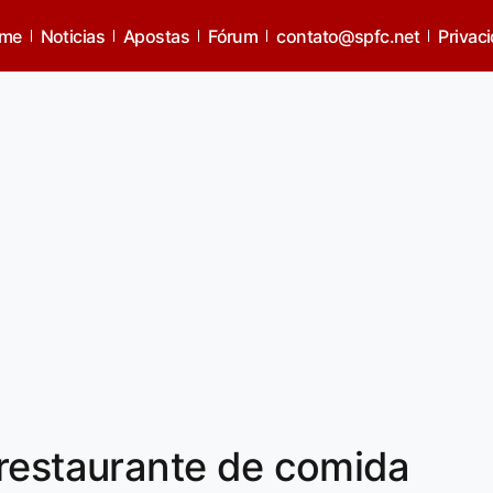
me
Noticias
Apostas
Fórum
contato@spfc.net
Privac
 restaurante de comida