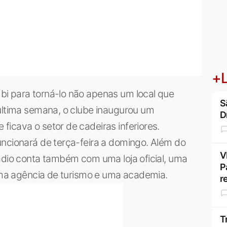
+L
i para torná-lo não apenas um local que
S
 última semana, o clube inaugurou um
D
icava o setor de cadeiras inferiores.
uncionará de terça-feira a domingo. Além do
V
ádio conta também com uma loja oficial, uma
P
 uma agência de turismo e uma academia.
r
T