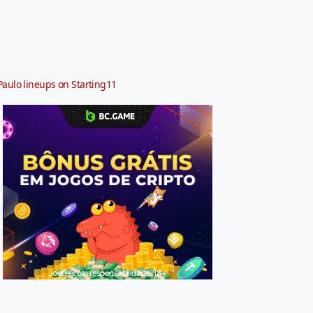
Paulo lineups on Starting11
Jogue com responsabilidade. 18+