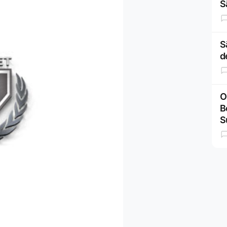
S
S
d
O
B
S