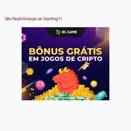
São Paulo lineups on Starting11
Jogue com responsabilidade. 18+