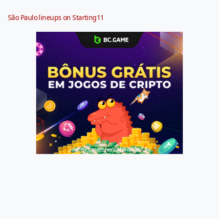
São Paulo lineups on Starting11
Jogue com responsabilidade. 18+