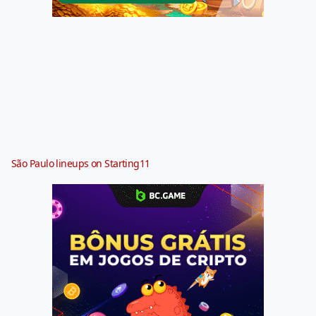
São Paulo lineups on Starting11