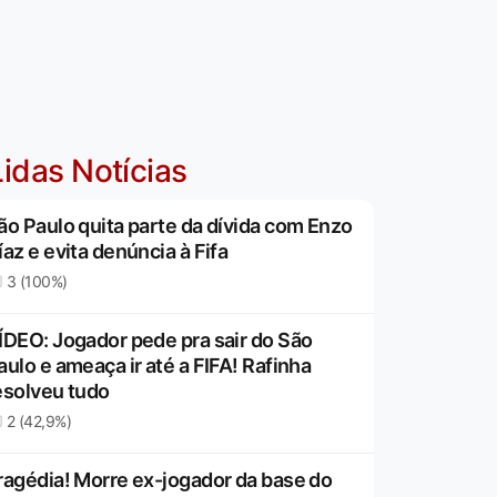
idas Notícias
ão Paulo quita parte da dívida com Enzo
íaz e evita denúncia à Fifa
3 (100%)
ÍDEO: Jogador pede pra sair do São
aulo e ameaça ir até a FIFA! Rafinha
esolveu tudo
2 (42,9%)
ragédia! Morre ex-jogador da base do