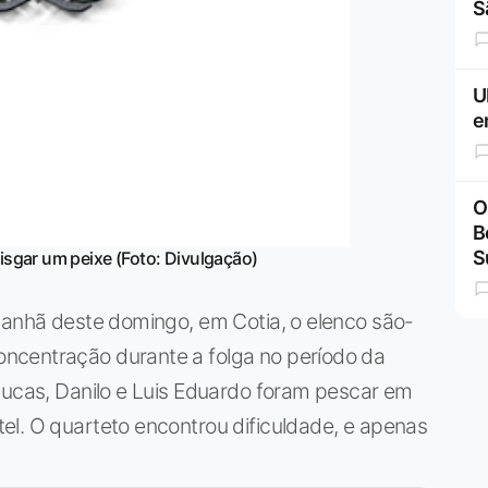
S
U
e
O
B
S
isgar um peixe (Foto: Divulgação)
manhã deste domingo, em Cotia, o elenco são-
ncentração durante a folga no período da
Lucas, Danilo e Luis Eduardo foram pescar em
el. O quarteto encontrou dificuldade, e apenas