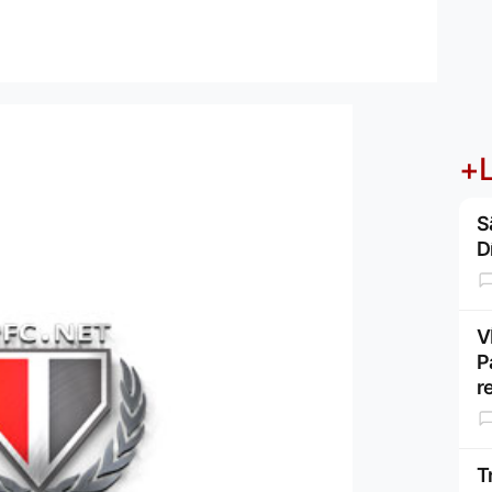
+L
S
D
V
P
r
T