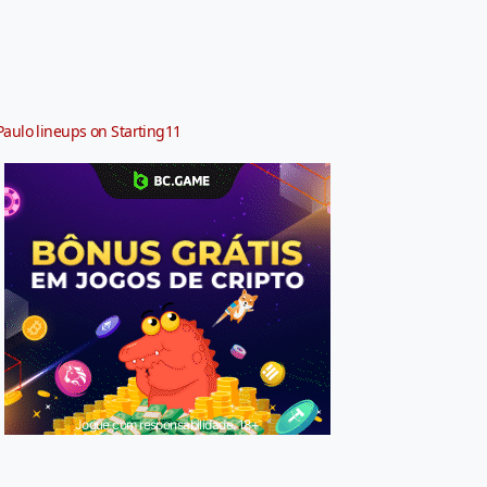
Paulo lineups on Starting11
Jogue com responsabilidade. 18+