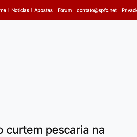
me
Noticias
Apostas
Fórum
contato@spfc.net
Privac
o curtem pescaria na