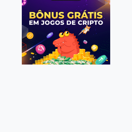
Jogue com responsabilidade. 18+