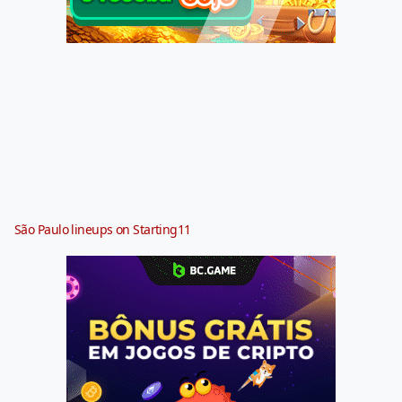
São Paulo lineups on Starting11