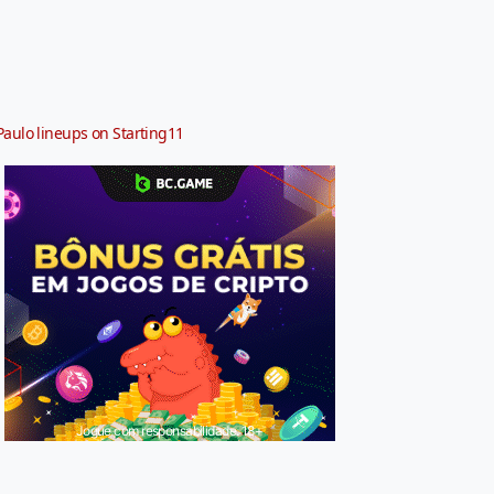
Paulo lineups on Starting11
Jogue com responsabilidade. 18+