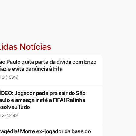
idas Notícias
ão Paulo quita parte da dívida com Enzo
íaz e evita denúncia à Fifa
3 (100%)
ÍDEO: Jogador pede pra sair do São
aulo e ameaça ir até a FIFA! Rafinha
esolveu tudo
2 (42,9%)
ragédia! Morre ex-jogador da base do