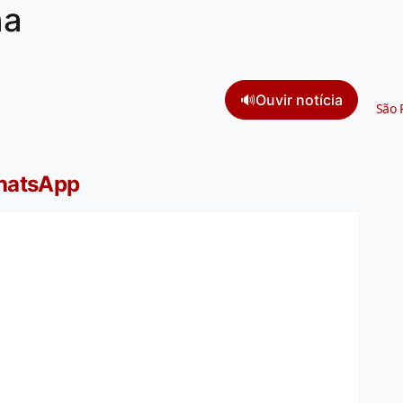
na
🔊
Ouvir notícia
São 
WhatsApp