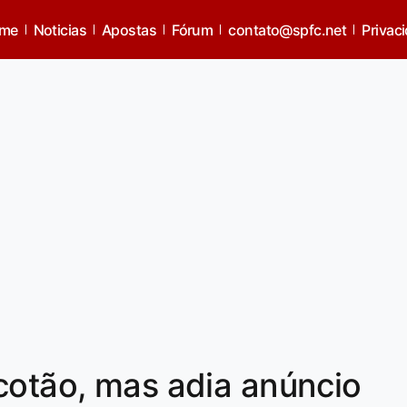
me
Noticias
Apostas
Fórum
contato@spfc.net
Privac
cotão, mas adia anúncio