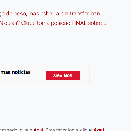
ço de peso, mas esbarra em transfer ban
Nicolas? Clube toma posição FINAL sobre o
dastrado, clique
Aqui
. Para fazer login, clique
Aqui
.