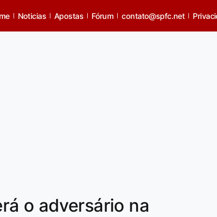
me
Noticias
Apostas
Fórum
contato@spfc.net
Privac
rá o adversário na