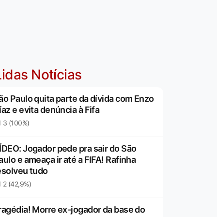
idas Notícias
ão Paulo quita parte da dívida com Enzo
íaz e evita denúncia à Fifa
3 (100%)
ÍDEO: Jogador pede pra sair do São
aulo e ameaça ir até a FIFA! Rafinha
esolveu tudo
2 (42,9%)
ragédia! Morre ex-jogador da base do