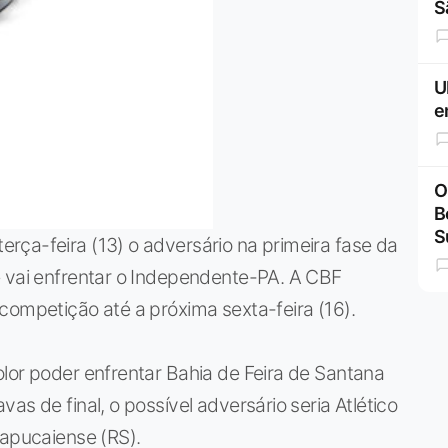
S
U
e
O
B
S
rça-feira (13) o adversário na primeira fase da
e vai enfrentar o Independente-PA. A CBF
competição até a próxima sexta-feira (16).
lor poder enfrentar Bahia de Feira de Santana
as de final, o possível adversário seria Atlético
Sapucaiense (RS).