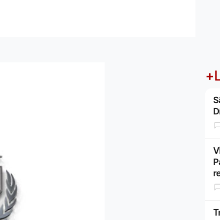
+L
S
D
V
P
r
T