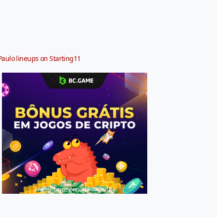
Paulo lineups on Starting11
Jogue com responsabilidade. 18+