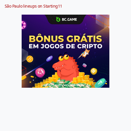
São Paulo lineups on Starting11
Jogue com responsabilidade. 18+