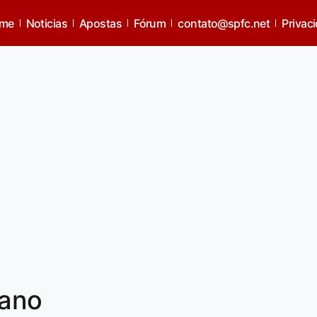
me
Noticias
Apostas
Fórum
contato@spfc.net
Privac
iano