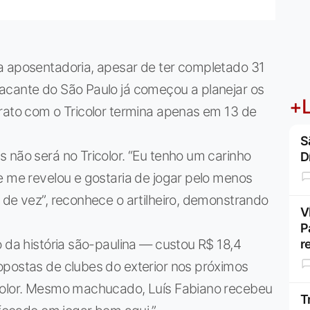
a aposentadoria, apesar de ter completado 31
acante do São Paulo já começou a planejar os
+L
rato com o Tricolor termina apenas em 13 de
S
 não será no Tricolor. “Eu tenho um carinho
D
e me revelou e gostaria de jogar pelo menos
 de vez”, reconhece o artilheiro, demonstrando
V
P
o da história são-paulina — custou R$ 18,4
r
opostas de clubes do exterior nos próximos
icolor. Mesmo machucado, Luís Fabiano recebeu
T