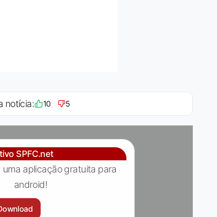
a notícia:
10
5
ativo SPFC.net
 uma aplicação gratuita para
android!
Download