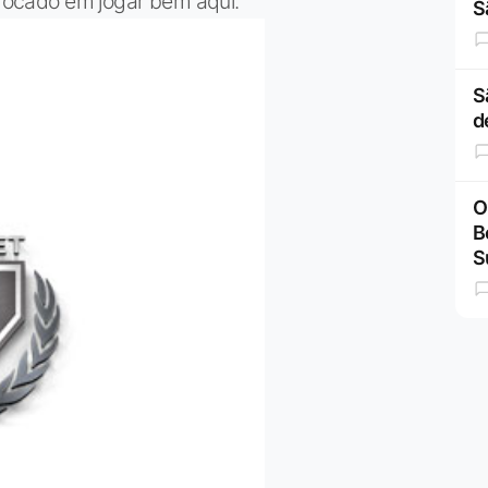
 focado em jogar bem aqui.”
S
S
d
O
B
S