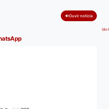
🔊
Ouvir notícia
São 
WhatsApp