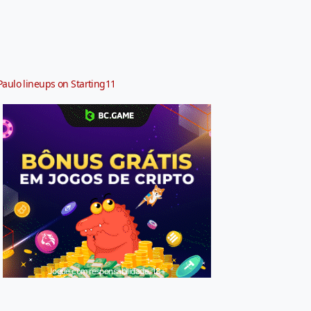
Paulo lineups on Starting11
Jogue com responsabilidade. 18+