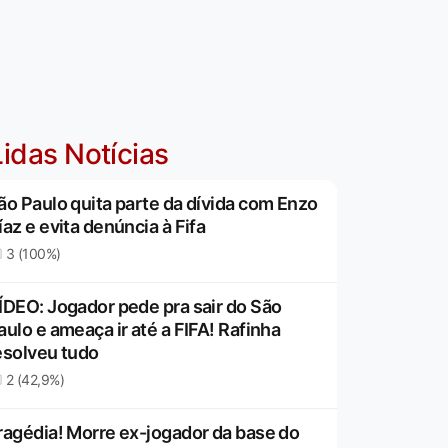
idas Notícias
ão Paulo quita parte da dívida com Enzo
íaz e evita denúncia à Fifa
3 (100%)
ÍDEO: Jogador pede pra sair do São
aulo e ameaça ir até a FIFA! Rafinha
esolveu tudo
2 (42,9%)
ragédia! Morre ex-jogador da base do