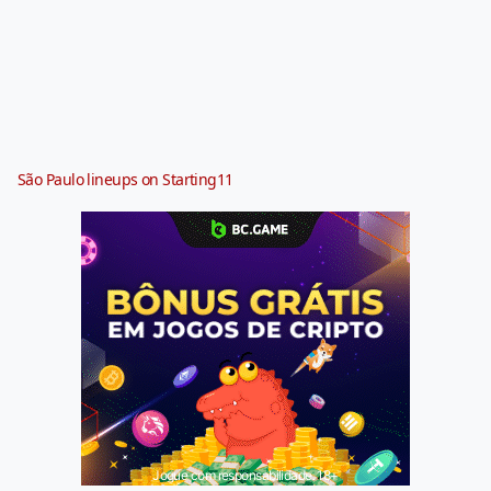
São Paulo lineups on Starting11
Jogue com responsabilidade. 18+