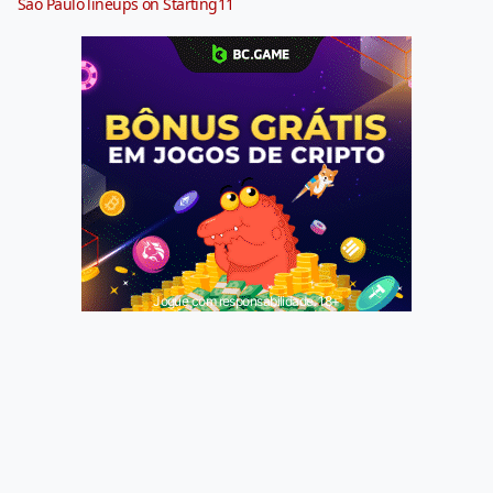
São Paulo lineups on Starting11
Jogue com responsabilidade. 18+