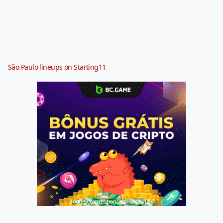
São Paulo lineups on Starting11
Jogue com responsabilidade. 18+