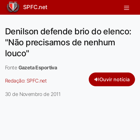
SPFC.net
Denilson defende brio do elenco:
"Não precisamos de nenhum
louco"
Fonte
Gazeta Esportiva
🔊
Ouvir notícia
Redação:
SPFC.net
30 de Novembro de 2011