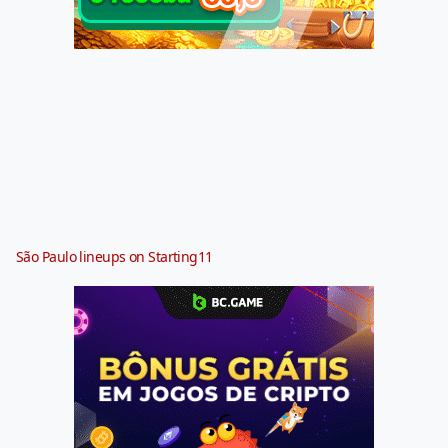
São Paulo lineups on Starting11