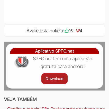
Avalie esta notícia:
16
4
Aplicativo SPFC.net
SPFC.net tem uma aplicação
gratuita para android!
Download
VEJA TAMBÉM
-
Confira a tabela! São Paulo perde de virada e se