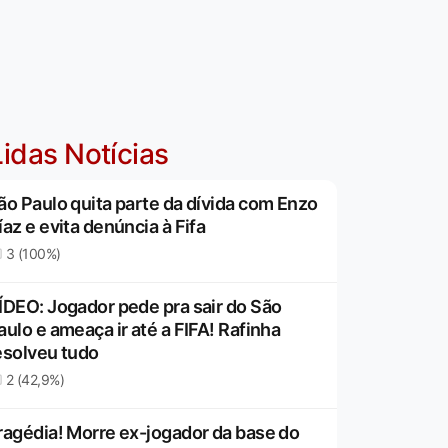
idas Notícias
ão Paulo quita parte da dívida com Enzo
íaz e evita denúncia à Fifa
3 (100%)
ÍDEO: Jogador pede pra sair do São
aulo e ameaça ir até a FIFA! Rafinha
esolveu tudo
2 (42,9%)
ragédia! Morre ex-jogador da base do