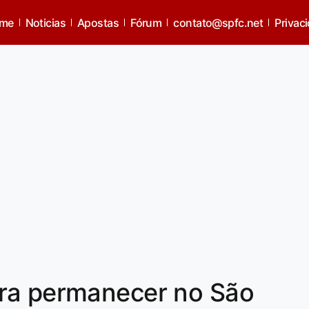
me
Noticias
Apostas
Fórum
contato@spfc.net
Privac
ra permanecer no São