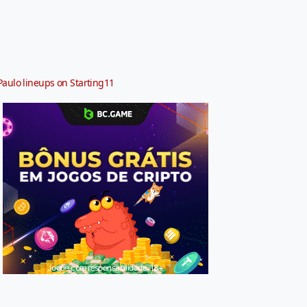
Paulo lineups on Starting11
Jogue com responsabilidade. 18+