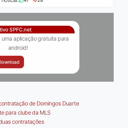
 notícia:
47
28
ativo SPFC.net
 uma aplicação gratuita para
android!
Download
contratação de Domingos Duarte
te para clube da MLS
 duas contratações