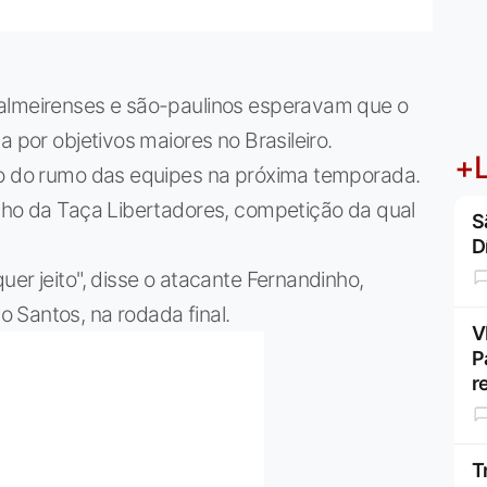
Palmeirenses e são-paulinos esperavam que o
a por objetivos maiores no Brasileiro.
+L
ão do rumo das equipes na próxima temporada.
inho da Taça Libertadores, competição da qual
S
D
er jeito", disse o atacante Fernandinho,
 Santos, na rodada final.
V
P
r
T