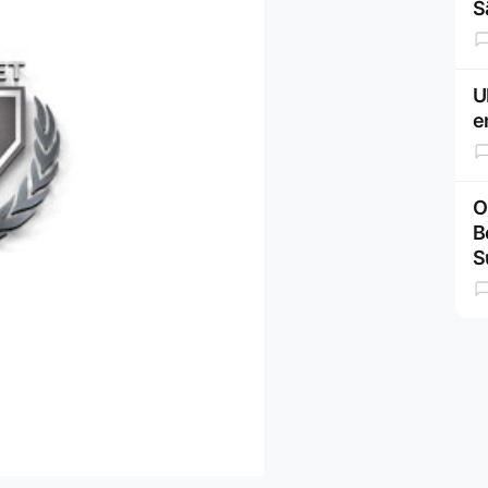
S
U
e
O
B
S