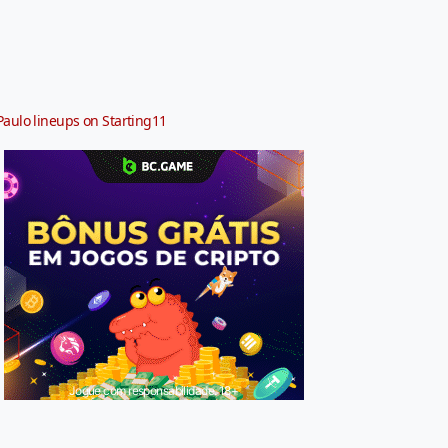
Paulo lineups on Starting11
Jogue com responsabilidade. 18+