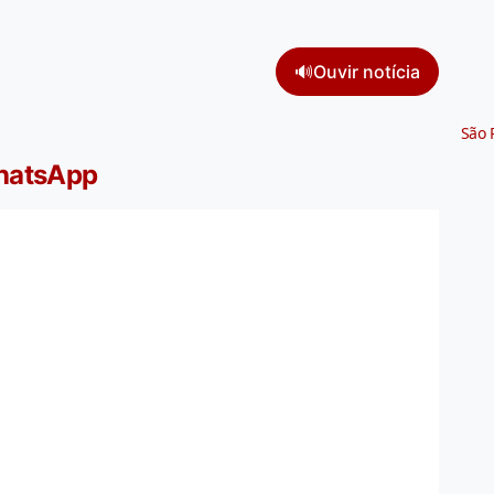
🔊
Ouvir notícia
São 
WhatsApp