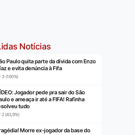
idas Notícias
ão Paulo quita parte da dívida com Enzo
íaz e evita denúncia à Fifa
3 (100%)
ÍDEO: Jogador pede pra sair do São
aulo e ameaça ir até a FIFA! Rafinha
esolveu tudo
2 (42,9%)
ragédia! Morre ex-jogador da base do