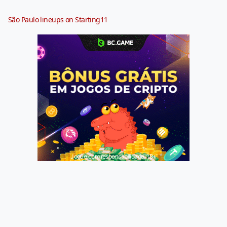
São Paulo lineups on Starting11
Jogue com responsabilidade. 18+