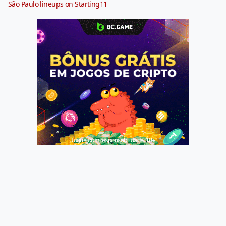
São Paulo lineups on Starting11
Jogue com responsabilidade. 18+