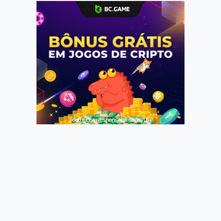
Jogue com responsabilidade. 18+