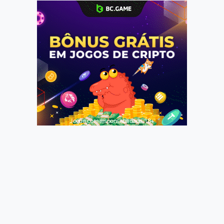
Jogue com responsabilidade. 18+