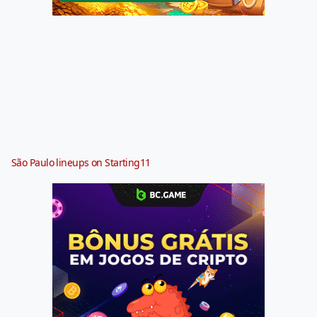
São Paulo lineups on Starting11