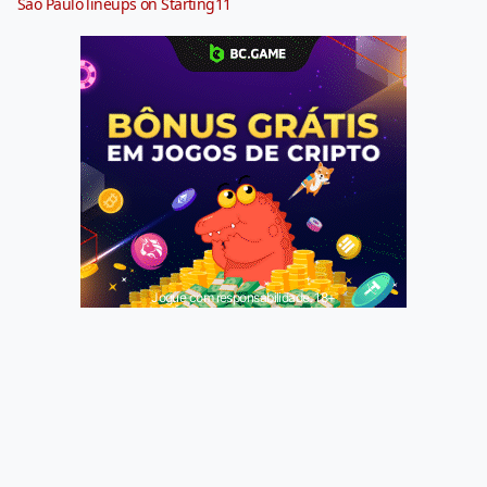
São Paulo lineups on Starting11
Jogue com responsabilidade. 18+