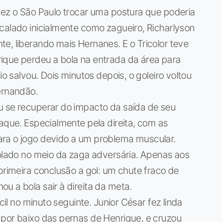
fez o São Paulo trocar uma postura que poderia
calado inicialmente como zagueiro, Richarlyson
e, liberando mais Hernanes. E o Tricolor teve
ique perdeu a bola na entrada da área para
io salvou. Dois minutos depois, o goleiro voltou
ernandão.
u se recuperar do impacto da saída de seu
taque. Especialmente pela direita, com as
ra o jogo devido a um problema muscular.
solado no meio da zaga adversária. Apenas aos
primeira conclusão a gol: um chute fraco de
u a bola sair à direita da meta.
cil no minuto seguinte. Junior César fez linda
 por baixo das pernas de Henrique, e cruzou