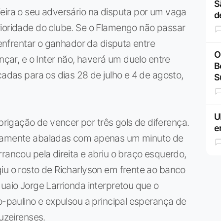
S
eira o seu adversário na disputa por um vaga
d
rioridade do clube. Se o Flamengo não passar
i enfrentar o ganhador da disputa entre
O
nçar, e o Inter não, haverá um duelo entre
B
cadas para os dias 28 de julho e 4 de agosto,
S
U
igação de vencer por três gols de diferença.
e
riamente abaladas com apenas um minuto de
rancou pela direita e abriu o braço esquerdo,
iu o rosto de Richarlyson em frente ao banco
guaio Jorge Larrionda interpretou que o
o-paulino e expulsou a principal esperança de
ruzeirenses.