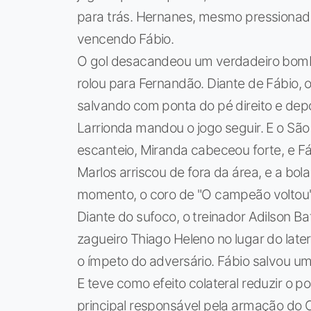
para trás. Hernanes, mesmo pressionad
vencendo Fábio.
O gol desacandeou um verdadeiro bomb
rolou para Fernandão. Diante de Fábio, o
salvando com ponta do pé direito e dep
Larrionda mandou o jogo seguir. E o Sã
escanteio, Miranda cabeceou forte, e Fá
Marlos arriscou de fora da área, e a bol
momento, o coro de "O campeão voltou
Diante do sufoco, o treinador Adilson Ba
zagueiro Thiago Heleno no lugar do late
o ímpeto do adversário. Fábio salvou um
E teve como efeito colateral reduzir o p
principal responsável pela armação do C