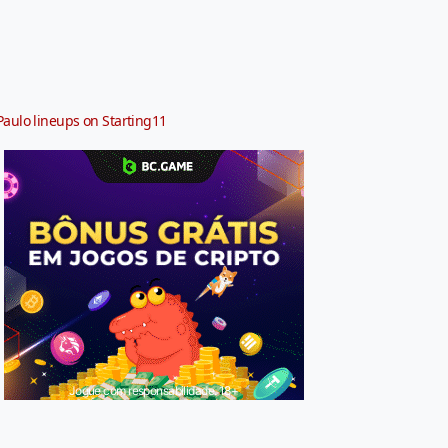
Paulo lineups on Starting11
Jogue com responsabilidade. 18+