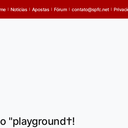
me
Noticias
Apostas
Fórum
contato@spfc.net
Privac
 "playground†!