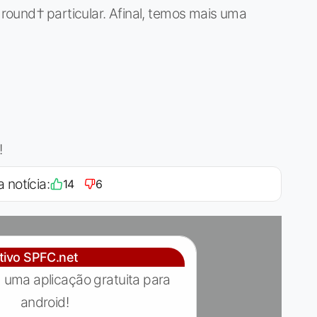
ound† particular. Afinal, temos mais uma
!
a notícia:
14
6
ativo SPFC.net
 uma aplicação gratuita para
android!