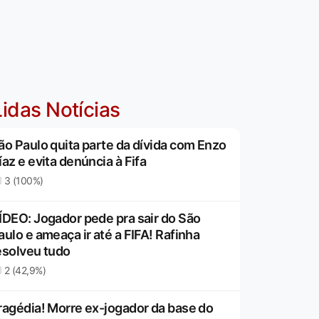
idas Notícias
ão Paulo quita parte da dívida com Enzo
íaz e evita denúncia à Fifa
3 (100%)
ÍDEO: Jogador pede pra sair do São
aulo e ameaça ir até a FIFA! Rafinha
esolveu tudo
2 (42,9%)
ragédia! Morre ex-jogador da base do