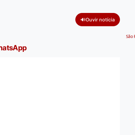
🔊
Ouvir notícia
São 
WhatsApp