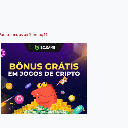
Paulo lineups on Starting11
Jogue com responsabilidade. 18+