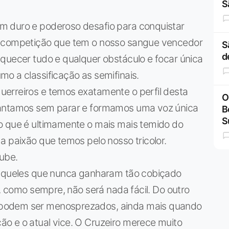
S
m duro e poderoso desafio para conquistar
a competição que tem o nosso sangue vencedor
S
d
quecer tudo e qualquer obstáculo e focar única
o a classificação as semifinais.
erreiros e temos exatamente o perfil desta
O
cantamos sem parar e formamos uma voz única
B
S
o que é ultimamente o mais mais temido do
a paixão que temos pelo nosso tricolor.
ube.
 aqueles que nunca ganharam tão cobiçado
o, como sempre, não será nada fácil. Do outro
 podem ser menosprezados, ainda mais quando
o e o atual vice. O Cruzeiro merece muito