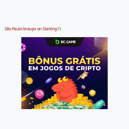
São Paulo lineups on Starting11
Jogue com responsabilidade. 18+