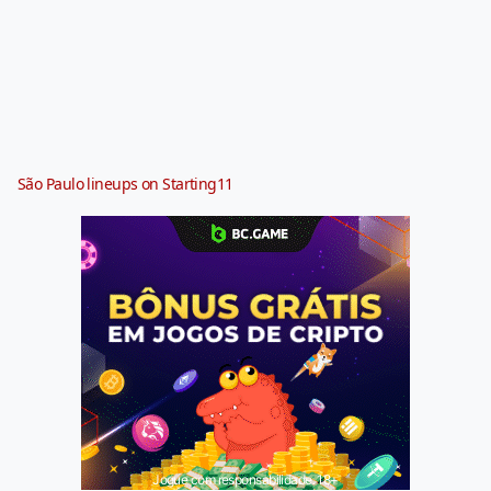
São Paulo lineups on Starting11
Jogue com responsabilidade. 18+