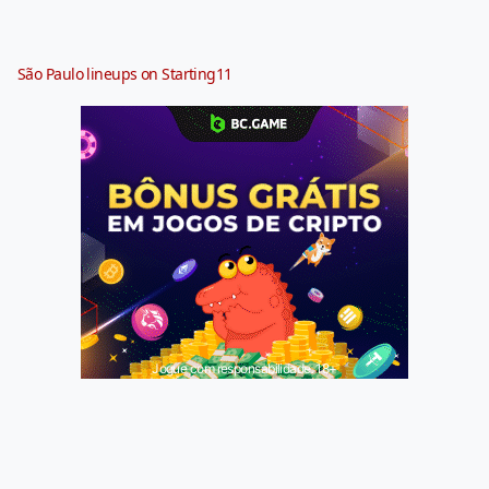
São Paulo lineups on Starting11
Jogue com responsabilidade. 18+