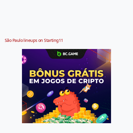
São Paulo lineups on Starting11
Jogue com responsabilidade. 18+